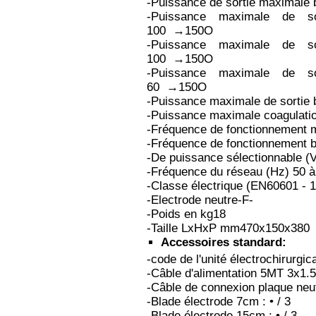
-Puissance de sortie maximale
-Puissance maximale de s
100 →150O
-Puissance maximale de s
100 →150O
-Puissance maximale de s
60 →150O
-Puissance maximale de sorti
-Puissance maximale coagulat
-Fréquence de fonctionnement 
-Fréquence de fonctionnement b
-De puissance sélectionnable (
-Fréquence du réseau (Hz) 50 à
-Classe électrique (EN60601 - 
-Electrode neutre-F-
-Poids en kg18
-Taille LxHxP mm470x150x380
Accessoires standard:
-code de l'unité électrochirurgi
-Câble d'alimentation 5MT 3x1
-Câble de connexion plaque neutr
-Blade électrode 7cm : • / 3
-Blade électrode 15cm : • / 3