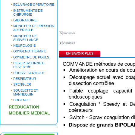
ECLAIRAGE OPERATOIRE
INSTRUMENTS DE
CHIRURGIE
LABORATOIRE
MONITEUR DE PRESSION
ARTERIELLE
Imprimer
MONITEUR DE
SURVEILLANCE
Agrandir
NEUROLOGIE
OXYGENOTHERAPIE
EN SAVOIR PLUS
OXYMETRE DE POULS
COMMANDE méthodes de coup
PESE PERSONNE ET
PESE BEBE
Amélioration en cours de cou
POUSSE SERINGUE
Découpage actuel avec coagu
RESPIRATEUR
dissection contrôlée
SPENGLER
Faible couplage capacit
SQUELETTE ET
MANNEQUIN
endoscopiques
URGENCE
Coagulation * Speedy et De
REEDUCATION
opérateurs
MOBILIER MEDICAL
Switch - Spray coagulation di
Dispose de grands BIPOLA