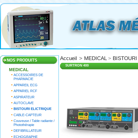
Accueil
>
MEDICAL
>
BISTOURI
NOS PRODUITS
SURTRON 400
MEDICAL
ACCESSOIRES DE
PHARMACIE
APPAREIL ECG
APPARIEL RCF
ASPIRATEUR
AUTOCLAVE
BISTOURI ELICTRIQUE
CABLE-CAPTEUR
Couveuse / Table radiante /
Photothérapie
DEFIBRILLATEUR
ECHOGRAPHE