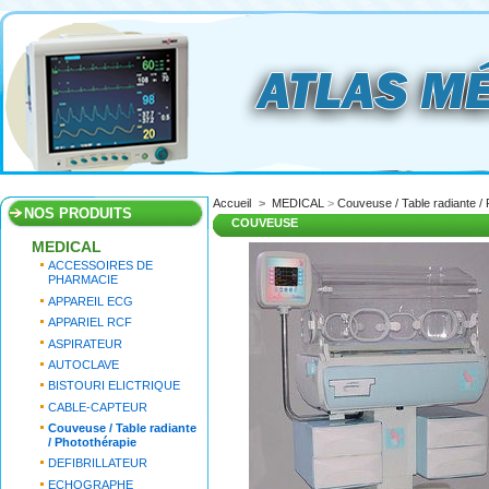
Accueil
>
MEDICAL
>
Couveuse / Table radiante / 
NOS PRODUITS
COUVEUSE
MEDICAL
ACCESSOIRES DE
PHARMACIE
APPAREIL ECG
APPARIEL RCF
ASPIRATEUR
AUTOCLAVE
BISTOURI ELICTRIQUE
CABLE-CAPTEUR
Couveuse / Table radiante
/ Photothérapie
DEFIBRILLATEUR
ECHOGRAPHE