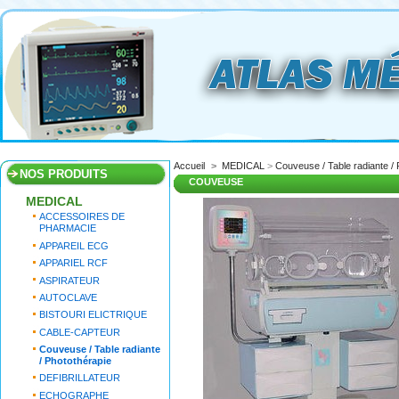
Accueil
>
MEDICAL
>
Couveuse / Table radiante / 
NOS PRODUITS
COUVEUSE
MEDICAL
ACCESSOIRES DE
PHARMACIE
APPAREIL ECG
APPARIEL RCF
ASPIRATEUR
AUTOCLAVE
BISTOURI ELICTRIQUE
CABLE-CAPTEUR
Couveuse / Table radiante
/ Photothérapie
DEFIBRILLATEUR
ECHOGRAPHE