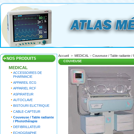
Accueil
>
MEDICAL
>
Couveuse / Table radiante / 
NOS PRODUITS
COUVEUSE
MEDICAL
ACCESSOIRES DE
PHARMACIE
APPAREIL ECG
APPARIEL RCF
ASPIRATEUR
AUTOCLAVE
BISTOURI ELICTRIQUE
CABLE-CAPTEUR
Couveuse / Table radiante
/ Photothérapie
DEFIBRILLATEUR
ECHOGRAPHE