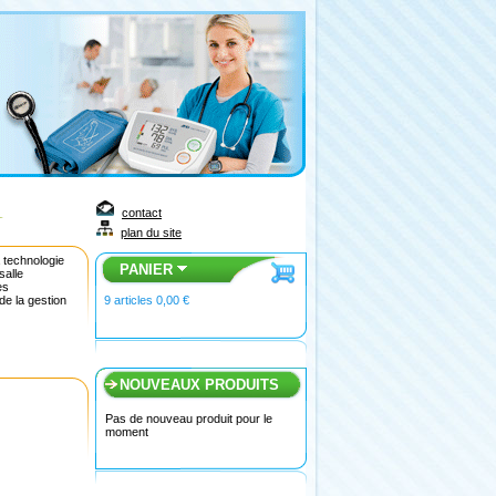
contact
plan du site
a technologie
PANIER
salle
es
9
articles
0,00 €
de la gestion
NOUVEAUX PRODUITS
Pas de nouveau produit pour le
moment