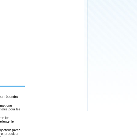
our répondre
.
émet une
males pour les
tes les
llente, le
jecteur (avec
e, produit un