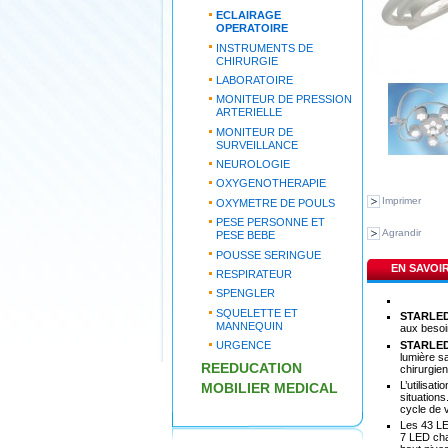
ECLAIRAGE
OPERATOIRE
INSTRUMENTS DE
CHIRURGIE
LABORATOIRE
MONITEUR DE PRESSION
ARTERIELLE
MONITEUR DE
SURVEILLANCE
NEUROLOGIE
OXYGENOTHERAPIE
Imprimer
OXYMETRE DE POULS
PESE PERSONNE ET
Agrandir
PESE BEBE
POUSSE SERINGUE
EN SAVOI
RESPIRATEUR
SPENGLER
SQUELETTE ET
STARLED
MANNEQUIN
aux besoin
STARLED
URGENCE
lumière s
REEDUCATION
chirurgien
L’utilisat
MOBILIER MEDICAL
situations
cycle de v
Les 43 LE
7 LED cha