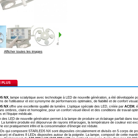
Afficher toutes les images
R PLUS
5 NX
, lampe scialytique avec technologie à LED de nouvelle génération, a été développée p
s de l’utilisateur et est synonyme de performances optimales, de fiabilité et de confort visual
5 NX
offre une excellente qualité de lumière. L’optique spéciale des LED, créée par
ACEM
, 
ans ombres, claire et homogène, pour un confort visuel élevé et des conditions de travail opti
s et l’équipe médicale.
ion des LED de nouvelle génération permet à la lampe de produire un éclairage parfait dans tou
. La lumière produite est dépourvue de rayons infrarouges, la température de couleur est exce
ie est pratiquement infini et la consommation d’énergie est réduite.
Ds qui composent STARLED5 NX sont disposées circulairement et divisés en 5 corps de pro
cun) et d'autres 8 LEDs disposées autour de la poignée. La lampe, composé de cette manièr