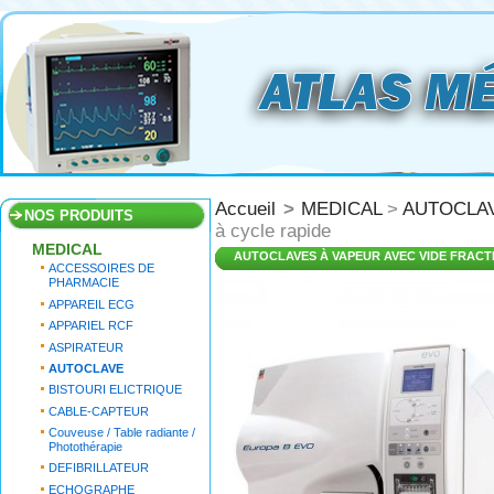
Accueil
>
MEDICAL
>
AUTOCLA
NOS PRODUITS
à cycle rapide
MEDICAL
AUTOCLAVES À VAPEUR AVEC VIDE FRACT
ACCESSOIRES DE
PHARMACIE
APPAREIL ECG
APPARIEL RCF
ASPIRATEUR
AUTOCLAVE
BISTOURI ELICTRIQUE
CABLE-CAPTEUR
Couveuse / Table radiante /
Photothérapie
DEFIBRILLATEUR
ECHOGRAPHE