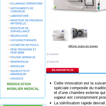
ECLAIRAGE OPERATOIRE
INSTRUMENTS DE
CHIRURGIE
LABORATOIRE
MONITEUR DE PRESSION
ARTERIELLE
MONITEUR DE
SURVEILLANCE
NEUROLOGIE
OXYGENOTHERAPIE
OXYMETRE DE POULS
Afficher toutes les images
PESE PERSONNE ET
PESE BEBE
Imprimer
POUSSE SERINGUE
RESPIRATEUR
Agrandir
SPENGLER
EN SAVOIR PLUS
SQUELETTE ET
MANNEQUIN
URGENCE
Cette innovation est la suivan
REEDUCATION
spéciale composée du tradit
MOBILIER MEDICAL
et d’une chambre externe qui 
vapeur est constamment produi
La stérilisation rapide devrait 