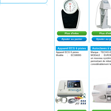
Plus d'infos
Plus d'in
Ajouter au panier
Ajouter au p
Appareil ECG 6 pistes
Autoclaves à v
Appareil ECG 6 pistes
Marque : TECHO-
Modèle : ECG600G
MODèLE : EUROP
un nouveau systèm
permettant de rédui
considérablement le