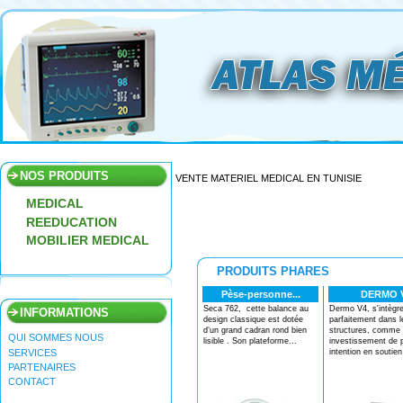
NOS PRODUITS
VENTE MATERIEL MEDICAL EN TUNISIE
VENTE MATERIEL MEDICAL EN TUNISIE
MEDICAL
REEDUCATION
MOBILIER MEDICAL
PRODUITS PHARES
Pèse-personne...
DERMO 
Seca 762, cette balance au
Dermo V4, s'intègr
INFORMATIONS
design classique est dotée
parfaitement dans l
d‘un grand cadran rond bien
structures, comme
QUI SOMMES NOUS
lisible . Son plateforme...
investissement de 
intention en soutien
SERVICES
PARTENAIRES
CONTACT