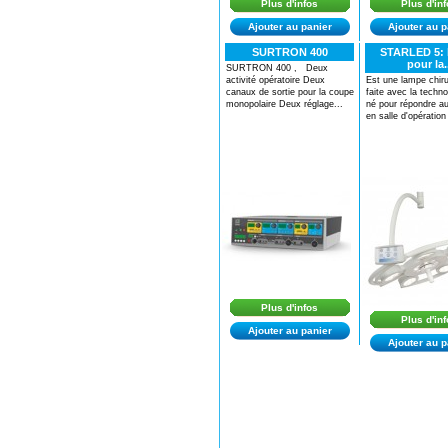
Plus d'infos
Plus d'in
Ajouter au panier
Ajouter au p
SURTRON 400
STARLED 5:
pour la..
SURTRON 400 , Deux
activité opératoire Deux
Est une lampe chiru
canaux de sortie pour la coupe
faite avec la techn
monopolaire Deux réglage...
né pour répondre a
en salle d'opération 
Plus d'infos
Plus d'in
Ajouter au panier
Ajouter au p